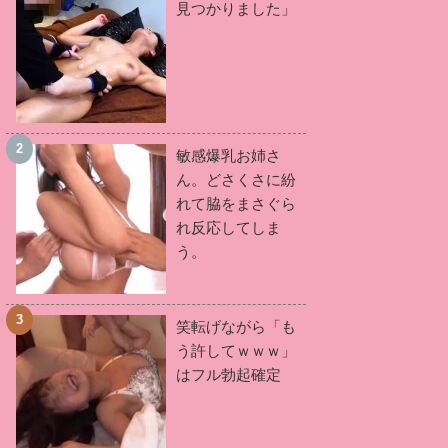
有岡みう
(2)
逢見リカ
見つかりました」
(2)
紺野まこ
(2)
花柳杏奈
(2)
みなと羽琉
(2)
星明日菜
(2)
御殿坂くるみ
(2)
渡邉日向
(2)
香水じゅん
(2)
今泉樺恩
(2)
柊すみれ
(2)
水原みその
(2)
敏感爆乳お姉さ
ん。どさくさに紛
藤沢麗央
(2)
羽田 希
(2)
れて脇をまさぐら
葉月奈穂
(2)
桑田みのり
(2)
れ反応してしま
加藤はる希
(2)
晶エリー
(2)
う。
藤井いよな
(2)
小西なつみ
(2)
枢木あおい
(2)
倉多まお
(2)
笑転げながら「も
佐山愛
(2)
あおいれな
(2)
う許してｗｗｗ」
久留木玲
(2)
西宮ゆめ
(2)
はフル勃起確定
前田優希
(2)
白坂百合
(2)
森ななこ
(2)
秋山祥子
(2)
君島みお
(2)
相沢みなみ
(2)