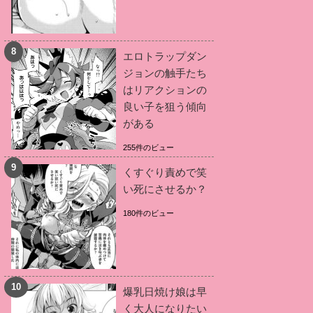
エロトラップダン
ジョンの触手たち
はリアクションの
良い子を狙う傾向
がある
255件のビュー
くすぐり責めで笑
い死にさせるか？
180件のビュー
爆乳日焼け娘は早
く大人になりたい