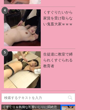
辻井ほのか
(2)
神宮寺ナオ
(2)
くすぐりたいから
星あめり
(2)
来栖ケイト
(2)
家賃を受け取らな
望月あやか
(2)
吉根ゆりあ
(2)
い鬼畜大家ｗｗｗ
岬あずさ
(2)
松本菜奈実
(2)
葵百合香
(2)
羽月希
(2)
皆月ひかる
(2)
鈴木さとみ
(2)
松本いちか
(2)
三苫うみ
(2)
生徒達に教室で縛
妃乃ひかり
(1)
桐谷まつり
(1)
られくすぐられる
小向美奈子
(1)
五十嵐かな
(1)
教育者
鶴田かな
(1)
川村晴
(1)
若槻みづな
(1)
愛乃まほろ
(1)
KAORI
(1)
RION
(1)
雛菊つばさ
(1)
星川麻紀
(1)
谷原希美
(1)
奏音かのん
(1)
愛華みれい
(1)
星咲伶美
(1)