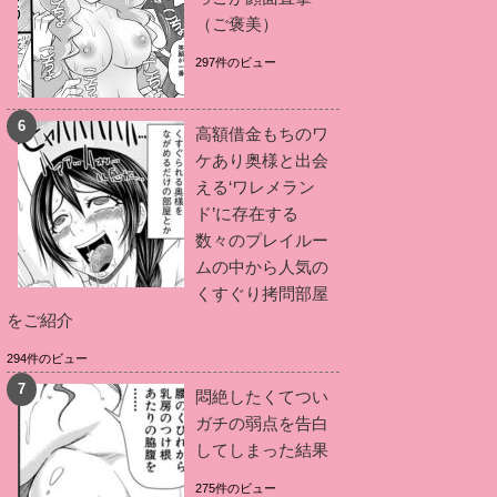
（ご褒美）
297件のビュー
高額借金もちのワ
ケあり奥様と出会
える‘ワレメラン
ド’に存在する
数々のプレイルー
ムの中から人気の
くすぐり拷問部屋
をご紹介
294件のビュー
悶絶したくてつい
ガチの弱点を告白
してしまった結果
275件のビュー