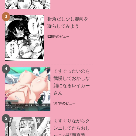
折角だし少し趣向を
凝らしてみよう
528件のビュー
くすぐったいのを
我慢しておかしな
顔になるレイカー
さん
307件のビュー
くすぐりながらク
ンニしてたらおし
っこが顔面直撃