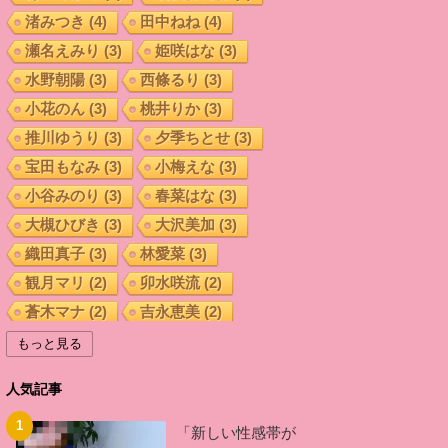
渚みつき
(4)
田中ねね
(4)
瀬名えみり
(3)
姫咲はな
(3)
水野朝陽
(3)
西條るり
(3)
小花のん
(3)
桃井りか
(3)
推川ゆうり
(3)
夕季ちとせ
(3)
宝田もなみ
(3)
小梅えな
(3)
小谷みのり
(3)
春菜はな
(3)
大槻ひびき
(3)
大沢美加
(3)
織田真子
(3)
林愛菜
(3)
観月マリ
(2)
卯水咲流
(2)
蒼木マナ
(2)
吉永恵美
(2)
多々野晶稀
(2)
小向杏奈
(2)
もっと見る
薫桜子
(2)
菊原まどか
(2)
人気記事
華美月
(2)
宮地奈々
(2)
杏奈
(2)
坂咲みほ
(2)
葉山くみこ
(2)
「新しい性感帯が