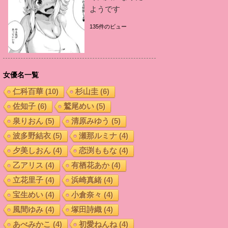
ようです
135件のビュー
女優名一覧
仁科百華
(10)
杉山圭
(6)
佐知子
(6)
鷲尾めい
(5)
泉りおん
(5)
清原みゆう
(5)
波多野結衣
(5)
瀬那ルミナ
(4)
夕美しおん
(4)
恋渕ももな
(4)
乙アリス
(4)
有栖花あか
(4)
立花里子
(4)
浜崎真緒
(4)
宝生めい
(4)
小倉奈々
(4)
風間ゆみ
(4)
塚田詩織
(4)
あべみかこ
(4)
初愛ねんね
(4)