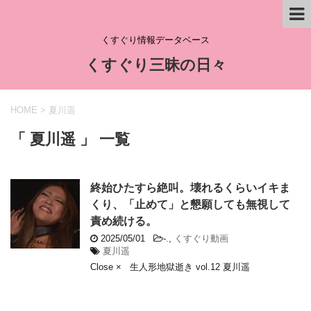
くすぐり情報データベース
くすぐり三昧の日々
HOME
>
夏川遥
「 夏川遥 」 一覧
終始ひたすら絶叫。壊れるくらいイキま
くり、「止めて」と懇願しても無視して
責め続ける。
2025/05/01
-
.
,
くすぐり動画
夏川遥
Close × 生人形地獄逝き vol.12 夏川遥