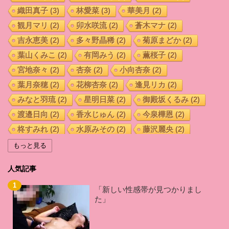
織田真子
(3)
林愛菜
(3)
華美月
(2)
観月マリ
(2)
卯水咲流
(2)
蒼木マナ
(2)
吉永恵美
(2)
多々野晶稀
(2)
菊原まどか
(2)
葉山くみこ
(2)
有岡みう
(2)
薫桜子
(2)
宮地奈々
(2)
杏奈
(2)
小向杏奈
(2)
葉月奈穂
(2)
花柳杏奈
(2)
逢見リカ
(2)
みなと羽琉
(2)
星明日菜
(2)
御殿坂くるみ
(2)
渡邉日向
(2)
香水じゅん
(2)
今泉樺恩
(2)
柊すみれ
(2)
水原みその
(2)
藤沢麗央
(2)
宇流木さらら
(2)
坂咲みほ
(2)
紺野まこ
(2)
もっと見る
羽田 希
(2)
加藤はる希
(2)
藤井いよな
(2)
人気記事
桑田みのり
(2)
小西なつみ
(2)
辻井ほのか
(2)
倉多まお
(2)
佐山愛
(2)
あおいれな
(2)
「新しい性感帯が見つかりまし
た」
久留木玲
(2)
西宮ゆめ
(2)
前田優希
(2)
白坂百合
(2)
森ななこ
(2)
秋山祥子
(2)