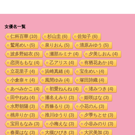
女優名一覧
仁科百華
(10)
杉山圭
(6)
佐知子
(6)
鷲尾めい
(5)
泉りおん
(5)
清原みゆう
(5)
波多野結衣
(5)
瀬那ルミナ
(4)
夕美しおん
(4)
恋渕ももな
(4)
乙アリス
(4)
有栖花あか
(4)
立花里子
(4)
浜崎真緒
(4)
宝生めい
(4)
小倉奈々
(4)
風間ゆみ
(4)
塚田詩織
(4)
あべみかこ
(4)
初愛ねんね
(4)
渚みつき
(4)
田中ねね
(4)
瀬名えみり
(3)
姫咲はな
(3)
水野朝陽
(3)
西條るり
(3)
小花のん
(3)
桃井りか
(3)
推川ゆうり
(3)
夕季ちとせ
(3)
宝田もなみ
(3)
小梅えな
(3)
小谷みのり
(3)
春菜はな
(3)
大槻ひびき
(3)
大沢美加
(3)