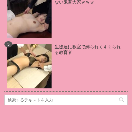
ない鬼畜大家ｗｗｗ
辰巳ゆい
(1)
初美りん
(1)
白瀬ななみ
(1)
竹田ゆめ
(1)
葉山りん
(1)
石田カレン
(1)
松岡ちな
(1)
小倉由菜
(1)
伊藤はる
(1)
佐々木あき
(1)
羽田あい
(1)
青空ひかり
(1)
戸田真琴
(1)
武藤あやか
(1)
伊佐木リアン
(1)
生徒達に教室で縛られくすぐられ
加賀美さら
(1)
優梨まいな
(1)
高坂あいり
(1)
る教育者
桃井杏南
(1)
早美れむ
(1)
吉川あいみ
(1)
黒崎さく
(1)
若林優
(1)
新村あかり
(1)
佐々木レナ
(1)
水卜麻衣奈
(1)
篠原リョウ
(1)
大橋未久
(1)
川上ゆう
(1)
美園和花
(1)
逢坂はるな
(1)
大里のぞみ
(1)
篠田ゆう
(1)
天使もえ
(1)
水城奈緒
(1)
桃乃木かな
(1)
碧しの
(1)
桐嶋りの
(1)
上原美佐
(1)
仲村美緒
(1)
本田岬
(1)
米倉穂香
(1)
筧えりか
(1)
田中倫代
(1)
真島梓
(1)