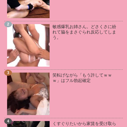
君島みお
(2)
相沢みなみ
(2)
来栖ケイト
(2)
枢木あおい
(2)
三苫うみ
(2)
神宮寺ナオ
(2)
星あめり
(2)
葵百合香
(2)
望月あやか
(2)
敏感爆乳お姉さん。どさくさに紛
吉根ゆりあ
(2)
岬あずさ
(2)
晶エリー
(2)
れて脇をまさぐられ反応してしま
鈴木さとみ
(2)
羽月希
(2)
松本いちか
(2)
う。
皆月ひかる
(2)
松本菜奈実
(2)
RION
(1)
谷原希美
(1)
桐谷まつり
(1)
小向美奈子
(1)
五十嵐かな
(1)
鶴田かな
(1)
川村晴
(1)
若槻みづな
(1)
奏音かのん
(1)
KAORI
(1)
笑転げながら「もう許してｗｗ
星川麻紀
(1)
愛乃まほろ
(1)
和葉みれい
(1)
ｗ」はフル勃起確定
愛華みれい
(1)
星咲伶美
(1)
成瀬心美
(1)
夏希みなみ
(1)
羽生ありさ
(1)
美咲みゆ
(1)
通野未帆
(1)
向井藍
(1)
妃乃ひかり
(1)
雛菊つばさ
(1)
板野有紀
(1)
小栗もなか
(1)
月森ゆの
(1)
永井マリア
(1)
藍川美夏
(1)
くすぐりたいから家賃を受け取ら
南つかさ
(1)
北川りこ
(1)
鈴木ちひろ
(1)