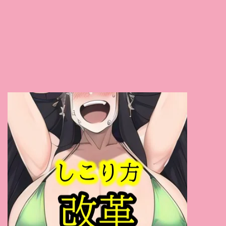
七瀬沙菜
(1)
緑川みやび
(1)
星川凛々花
(1)
舞原聖
(1)
三田杏
(1)
真白愛梨
(1)
かなで自由
(1)
有坂深雪
(1)
今井夏帆
(1)
きみと歩実
(1)
永瀬ゆい
(1)
平井まりあ
(1)
有原あゆみ
(1)
松田美子
(1)
さくらえな
(1)
姫野あやめ
(1)
桃華マリエ
(1)
あいだ飛鳥
(1)
吉岡なつみ
(1)
斉藤みゆ
(1)
咲乃にいな
(1)
桜ちなみ
(1)
仲村もも
(1)
メロディー・雛・マークス
(1)
来まえび
(1)
川村まや
(1)
春野優
(1)
水沢真樹
(1)
古川いおり
(1)
本庄鈴
(1)
三宿まゆ
(1)
浅倉彩音
(1)
竹内夏希
(1)
杏美月
(1)
春日もな
(1)
鈴木ふみ奈
(1)
瀬戸環奈
(1)
横峯めぐ
(1)
渚あいり
(1)
優木とあ
(1)
桃園怜奈
(1)
七海那美
(1)
桜井千春
(1)
三田サクラ
(1)
弥生みづき
(1)
泉あや
(1)