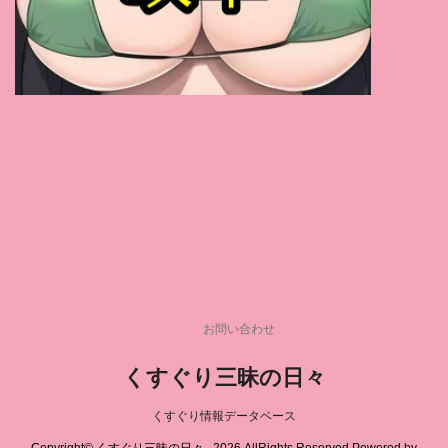
羽月乃蒼
(1)
椿りか
(1)
唯井まひろ
(1)
神楽ももか
(1)
今井美優
(1)
黒崎りず
(1)
天音かんな
(1)
赤名いと
(1)
桜すずか
(1)
葵つかさ
(1)
新田好実
(1)
若月みいな
(1)
ちびとり
(1)
神野みつき
(1)
鈴木真夕
(1)
菊池まや
(1)
皇ゆず
(1)
広瀬りおな
(1)
玉乃あいさ
(1)
夏目優希
(1)
友崎亜季
(1)
中森玲子
(1)
村上涼子
(1)
川口葉純
(1)
藤木紗英
(1)
東雲はる
(1)
伊集院茜
(1)
橘メアリー
(1)
天野碧
(1)
葉月シュリ
(1)
小椋まりあ
(1)
彩川ゆめ
(1)
眞木あずさ
(1)
お問い合わせ
早乙女マナミ
(1)
麻美ゆま
(1)
さつき芽衣
(1)
くすぐり三昧の日々
白石茉莉奈
(1)
夢野まりあ
(1)
柊ゆうき
(1)
早見菜生
(1)
奈築りお
(1)
永井みひな
(1)
くすぐり情報データベース
今賀はる
(1)
宮本怜
(1)
葉月桃
(1)
Copyright© くすぐり三昧の日々 , 2026 AllRights Reserved Powered by