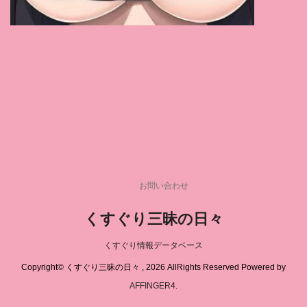
桃園怜奈
(1)
七海那美
(1)
桜井千春
(1)
三田サクラ
(1)
弥生みづき
(1)
泉あや
(1)
羽月乃蒼
(1)
椿りか
(1)
唯井まひろ
(1)
神楽ももか
(1)
今井美優
(1)
黒崎りず
(1)
天音かんな
(1)
赤名いと
(1)
桜すずか
(1)
葵つかさ
(1)
新田好実
(1)
若月みいな
(1)
ちびとり
(1)
神野みつき
(1)
鈴木真夕
(1)
菊池まや
(1)
皇ゆず
(1)
広瀬りおな
(1)
玉乃あいさ
(1)
夏目優希
(1)
友崎亜季
(1)
中森玲子
(1)
村上涼子
(1)
川口葉純
(1)
お問い合わせ
藤木紗英
(1)
東雲はる
(1)
伊集院茜
(1)
くすぐり三昧の日々
橘メアリー
(1)
天野碧
(1)
葉月シュリ
(1)
小椋まりあ
(1)
彩川ゆめ
(1)
眞木あずさ
(1)
くすぐり情報データベース
早乙女マナミ
(1)
麻美ゆま
(1)
さつき芽衣
(1)
Copyright© くすぐり三昧の日々 , 2026 AllRights Reserved Powered by
白石茉莉奈
(1)
夢野まりあ
(1)
柊ゆうき
(1)
AFFINGER4
.
早見菜生
(1)
奈築りお
(1)
永井みひな
(1)