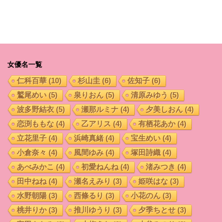
女優名一覧
仁科百華
(10)
杉山圭
(6)
佐知子
(6)
鷲尾めい
(5)
泉りおん
(5)
清原みゆう
(5)
波多野結衣
(5)
瀬那ルミナ
(4)
夕美しおん
(4)
恋渕ももな
(4)
乙アリス
(4)
有栖花あか
(4)
立花里子
(4)
浜崎真緒
(4)
宝生めい
(4)
小倉奈々
(4)
風間ゆみ
(4)
塚田詩織
(4)
あべみかこ
(4)
初愛ねんね
(4)
渚みつき
(4)
田中ねね
(4)
瀬名えみり
(3)
姫咲はな
(3)
水野朝陽
(3)
西條るり
(3)
小花のん
(3)
桃井りか
(3)
推川ゆうり
(3)
夕季ちとせ
(3)