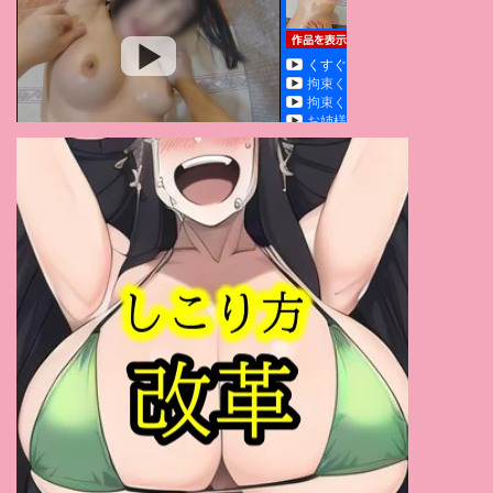
筧えりか
(1)
田中倫代
(1)
真島梓
(1)
七瀬沙菜
(1)
緑川みやび
(1)
星川凛々花
(1)
舞原聖
(1)
三田杏
(1)
真白愛梨
(1)
かなで自由
(1)
有坂深雪
(1)
今井夏帆
(1)
きみと歩実
(1)
永瀬ゆい
(1)
平井まりあ
(1)
有原あゆみ
(1)
松田美子
(1)
さくらえな
(1)
姫野あやめ
(1)
桃華マリエ
(1)
あいだ飛鳥
(1)
吉岡なつみ
(1)
斉藤みゆ
(1)
咲乃にいな
(1)
桜ちなみ
(1)
仲村もも
(1)
メロディー・雛・マークス
(1)
来まえび
(1)
川村まや
(1)
春野優
(1)
水沢真樹
(1)
古川いおり
(1)
本庄鈴
(1)
三宿まゆ
(1)
浅倉彩音
(1)
竹内夏希
(1)
杏美月
(1)
春日もな
(1)
鈴木ふみ奈
(1)
瀬戸環奈
(1)
横峯めぐ
(1)
渚あいり
(1)
優木とあ
(1)