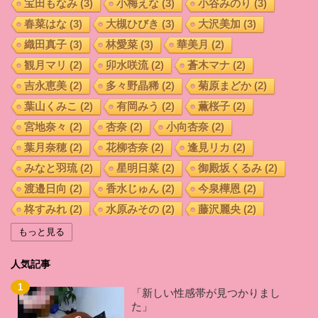
宝田もなみ
(3)
小梅えな
(3)
小谷みのり
(3)
春菜はな
(3)
大槻ひびき
(3)
大沢美加
(3)
織田真子
(3)
林愛菜
(3)
華美月
(2)
観月マリ
(2)
卯水咲流
(2)
蒼木マナ
(2)
吉永恵美
(2)
多々野晶稀
(2)
菊原まどか
(2)
葉山くみこ
(2)
有岡みう
(2)
薫桜子
(2)
宮地奈々
(2)
杏奈
(2)
小向杏奈
(2)
葉月奈穂
(2)
花柳杏奈
(2)
逢見リカ
(2)
みなと羽琉
(2)
星明日菜
(2)
御殿坂くるみ
(2)
渡邉日向
(2)
香水じゅん
(2)
今泉樺恩
(2)
柊すみれ
(2)
水原みその
(2)
藤沢麗央
(2)
宇流木さらら
(2)
坂咲みほ
(2)
紺野まこ
(2)
もっと見る
羽田 希
(2)
加藤はる希
(2)
藤井いよな
(2)
人気記事
桑田みのり
(2)
小西なつみ
(2)
辻井ほのか
(2)
倉多まお
(2)
佐山愛
(2)
あおいれな
(2)
「新しい性感帯が見つかりまし
た」
久留木玲
(2)
西宮ゆめ
(2)
前田優希
(2)