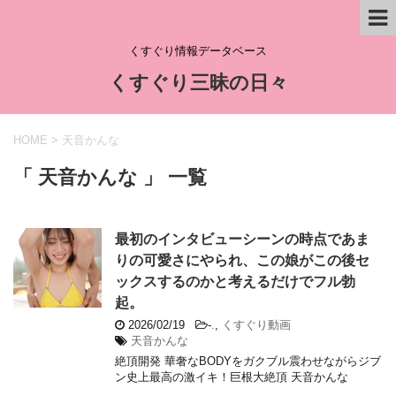
くすぐり情報データベース
くすぐり三昧の日々
HOME
>
天音かんな
「 天音かんな 」 一覧
最初のインタビューシーンの時点であま
りの可愛さにやられ、この娘がこの後セ
ックスするのかと考えるだけでフル勃
起。
2026/02/19
-
.
,
くすぐり動画
天音かんな
絶頂開発 華奢なBODYをガクブル震わせながらジブ
ン史上最高の激イキ！巨根大絶頂 天音かんな