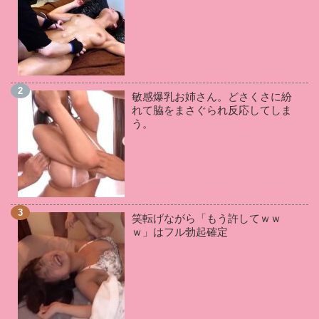
白坂百合
(2)
森ななこ
(2)
秋山祥子
(2)
君島みお
(2)
相沢みなみ
(2)
来栖ケイト
(2)
枢木あおい
(2)
三苫うみ
(2)
神宮寺ナオ
(2)
星あめり
(2)
葵百合香
(2)
望月あやか
(2)
敏感爆乳お姉さん。どさくさに紛
吉根ゆりあ
(2)
岬あずさ
(2)
晶エリー
(2)
れて脇をまさぐられ反応してしま
鈴木さとみ
(2)
羽月希
(2)
松本いちか
(2)
う。
皆月ひかる
(2)
松本菜奈実
(2)
RION
(1)
谷原希美
(1)
桐谷まつり
(1)
小向美奈子
(1)
五十嵐かな
(1)
鶴田かな
(1)
川村晴
(1)
若槻みづな
(1)
奏音かのん
(1)
KAORI
(1)
笑転げながら「もう許してｗｗ
星川麻紀
(1)
愛乃まほろ
(1)
和葉みれい
(1)
ｗ」はフル勃起確定
愛華みれい
(1)
星咲伶美
(1)
成瀬心美
(1)
夏希みなみ
(1)
羽生ありさ
(1)
美咲みゆ
(1)
通野未帆
(1)
向井藍
(1)
妃乃ひかり
(1)
雛菊つばさ
(1)
板野有紀
(1)
小栗もなか
(1)