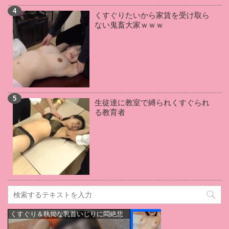
月森ゆの
(1)
永井マリア
(1)
藍川美夏
(1)
くすぐりたいから家賃を受け取ら
南つかさ
(1)
北川りこ
(1)
鈴木ちひろ
(1)
ない鬼畜大家ｗｗｗ
辰巳ゆい
(1)
初美りん
(1)
白瀬ななみ
(1)
竹田ゆめ
(1)
葉山りん
(1)
石田カレン
(1)
松岡ちな
(1)
小倉由菜
(1)
伊藤はる
(1)
佐々木あき
(1)
羽田あい
(1)
青空ひかり
(1)
戸田真琴
(1)
武藤あやか
(1)
伊佐木リアン
(1)
生徒達に教室で縛られくすぐられ
加賀美さら
(1)
優梨まいな
(1)
高坂あいり
(1)
る教育者
桃井杏南
(1)
早美れむ
(1)
吉川あいみ
(1)
黒崎さく
(1)
若林優
(1)
新村あかり
(1)
佐々木レナ
(1)
水卜麻衣奈
(1)
篠原リョウ
(1)
大橋未久
(1)
川上ゆう
(1)
美園和花
(1)
逢坂はるな
(1)
大里のぞみ
(1)
篠田ゆう
(1)
天使もえ
(1)
水城奈緒
(1)
桃乃木かな
(1)
碧しの
(1)
桐嶋りの
(1)
上原美佐
(1)
仲村美緒
(1)
本田岬
(1)
米倉穂香
(1)