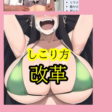
黒崎さく
(1)
あいだ飛鳥
(1)
古川いおり
(1)
新村あかり
(1)
かなで自由
(1)
有坂深雪
(1)
今井夏帆
(1)
きみと歩実
(1)
永瀬ゆい
(1)
平井まりあ
(1)
有原あゆみ
(1)
松田美子
(1)
さくらえな
(1)
姫野あやめ
(1)
真白愛梨
(1)
桃華マリエ
(1)
本庄鈴
(1)
斉藤みゆ
(1)
咲乃にいな
(1)
桜ちなみ
(1)
仲村もも
(1)
メロディー・雛・マークス
(1)
来まえび
(1)
川村まや
(1)
春野優
(1)
水沢真樹
(1)
吉岡なつみ
(1)
若林優
(1)
北条美里
(1)
東凛
(1)
春日もな
(1)
鈴木ふみ奈
(1)
瀬戸環奈
(1)
横峯めぐ
(1)
渚あいり
(1)
優木とあ
(1)
桃園怜奈
(1)
七海那美
(1)
桜井千春
(1)
弥生みづき
(1)
杏美月
(1)
葵つかさ
(1)
羽月乃蒼
(1)
椿りか
(1)