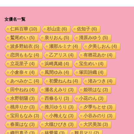
女優名一覧
仁科百華
(10)
杉山圭
(6)
佐知子
(6)
鷲尾めい
(5)
泉りおん
(5)
清原みゆう
(5)
波多野結衣
(5)
瀬那ルミナ
(4)
夕美しおん
(4)
恋渕ももな
(4)
乙アリス
(4)
有栖花あか
(4)
立花里子
(4)
浜崎真緒
(4)
宝生めい
(4)
小倉奈々
(4)
風間ゆみ
(4)
塚田詩織
(4)
あべみかこ
(4)
初愛ねんね
(4)
渚みつき
(4)
田中ねね
(4)
瀬名えみり
(3)
姫咲はな
(3)
水野朝陽
(3)
西條るり
(3)
小花のん
(3)
桃井りか
(3)
推川ゆうり
(3)
夕季ちとせ
(3)
宝田もなみ
(3)
小梅えな
(3)
小谷みのり
(3)
春菜はな
(3)
大槻ひびき
(3)
大沢美加
(3)
織田真子
(3)
林愛菜
(3)
観月マリ
(2)