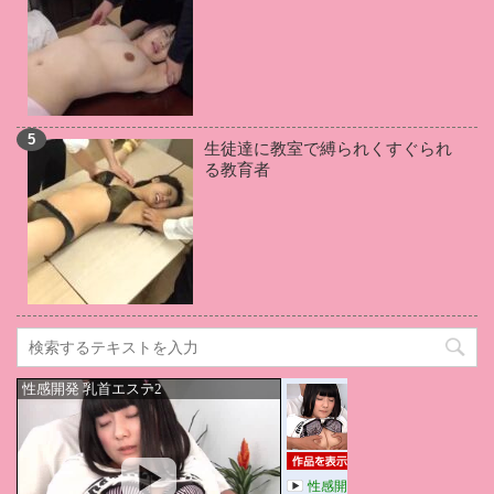
竹田ゆめ
(1)
葉山りん
(1)
石田カレン
(1)
松岡ちな
(1)
藍川美夏
(1)
小倉由菜
(1)
吉川あいみ
(1)
羽田あい
(1)
青空ひかり
(1)
戸田真琴
(1)
武藤あやか
(1)
伊佐木リアン
(1)
生徒達に教室で縛られくすぐられ
加賀美さら
(1)
優梨まいな
(1)
高坂あいり
(1)
る教育者
桃井杏南
(1)
永井マリア
(1)
南つかさ
(1)
本田岬
(1)
舞原聖
(1)
桃乃木かな
(1)
佐々木レナ
(1)
水卜麻衣奈
(1)
篠原リョウ
(1)
大橋未久
(1)
川上ゆう
(1)
美園和花
(1)
逢坂はるな
(1)
大里のぞみ
(1)
篠田ゆう
(1)
天使もえ
(1)
三田杏
(1)
水城奈緒
(1)
星川凛々花
(1)
桐嶋りの
(1)
上原美佐
(1)
仲村美緒
(1)
浅倉彩音
(1)
三宿まゆ
(1)
筧えりか
(1)
田中倫代
(1)
真島梓
(1)
七瀬沙菜
(1)
緑川みやび
(1)
碧しの
(1)