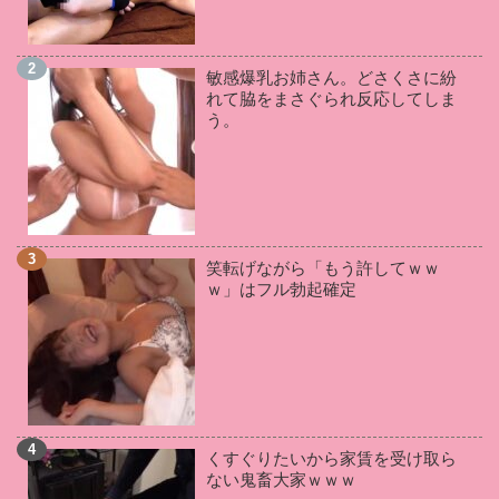
神宮寺ナオ
(2)
星あめり
(2)
来栖ケイト
(2)
望月あやか
(2)
吉根ゆりあ
(2)
岬あずさ
(2)
敏感爆乳お姉さん。どさくさに紛
松本菜奈実
(2)
葵百合香
(2)
羽月希
(2)
れて脇をまさぐられ反応してしま
皆月ひかる
(2)
鈴木さとみ
(2)
松本いちか
(2)
う。
三苫うみ
(2)
妃乃ひかり
(1)
桐谷まつり
(1)
小向美奈子
(1)
五十嵐かな
(1)
鶴田かな
(1)
川村晴
(1)
若槻みづな
(1)
愛乃まほろ
(1)
KAORI
(1)
RION
(1)
雛菊つばさ
(1)
笑転げながら「もう許してｗｗ
星川麻紀
(1)
谷原希美
(1)
奏音かのん
(1)
ｗ」はフル勃起確定
愛華みれい
(1)
星咲伶美
(1)
成瀬心美
(1)
和葉みれい
(1)
夏希みなみ
(1)
羽生ありさ
(1)
美咲みゆ
(1)
通野未帆
(1)
向井藍
(1)
月森ゆの
(1)
小栗もなか
(1)
伊藤はる
(1)
佐々木あき
(1)
早美れむ
(1)
板野有紀
(1)
くすぐりたいから家賃を受け取ら
米倉穂香
(1)
北川りこ
(1)
鈴木ちひろ
(1)
ない鬼畜大家ｗｗｗ
辰巳ゆい
(1)
初美りん
(1)
白瀬ななみ
(1)