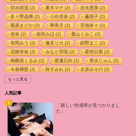
卯水咲流
(2)
蒼木マナ
(2)
吉永恵美
(2)
多々野晶稀
(2)
小向杏奈
(2)
薫桜子
(2)
菊原まどか
(2)
華美月
(2)
宮地奈々
(2)
杏奈
(2)
坂咲みほ
(2)
葉山くみこ
(2)
有岡みう
(2)
逢見リカ
(2)
紺野まこ
(2)
花柳杏奈
(2)
みなと羽琉
(2)
星明日菜
(2)
御殿坂くるみ
(2)
渡邉日向
(2)
香水じゅん
(2)
今泉樺恩
(2)
柊すみれ
(2)
水原みその
(2)
藤沢麗央
(2)
羽田 希
(2)
葉月奈穂
(2)
もっと見る
桑田みのり
(2)
加藤はる希
(2)
晶エリー
(2)
人気記事
藤井いよな
(2)
小西なつみ
(2)
枢木あおい
(2)
倉多まお
(2)
佐山愛
(2)
あおいれな
(2)
「新しい性感帯が見つかりまし
た」
久留木玲
(2)
西宮ゆめ
(2)
前田優希
(2)
白坂百合
(2)
森ななこ
(2)
秋山祥子
(2)
君島みお
(2)
相沢みなみ
(2)
辻井ほのか
(2)