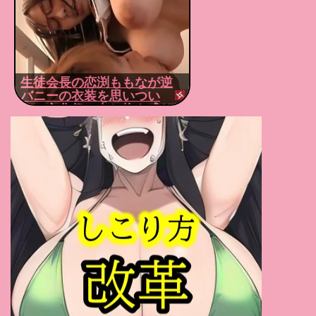
舞原聖
(1)
三田杏
(1)
真白愛梨
(1)
かなで自由
(1)
有坂深雪
(1)
今井夏帆
(1)
きみと歩実
(1)
永瀬ゆい
(1)
平井まりあ
(1)
有原あゆみ
(1)
松田美子
(1)
さくらえな
(1)
生徒会長の恋渕ももなが逆
姫野あやめ
(1)
桃華マリエ
(1)
あいだ飛鳥
(1)
バニーの衣装を思いつい
て、文化祭の出し物を盛り
吉岡なつみ
(1)
斉藤みゆ
(1)
咲乃にいな
(1)
上げる！
桜ちなみ
(1)
仲村もも
(1)
メロディー・雛・マークス
(1)
来まえび
(1)
川村まや
(1)
春野優
(1)
水沢真樹
(1)
古川いおり
(1)
本庄鈴
(1)
三宿まゆ
(1)
浅倉彩音
(1)
竹内夏希
(1)
杏美月
(1)
春日もな
(1)
鈴木ふみ奈
(1)
瀬戸環奈
(1)
横峯めぐ
(1)
渚あいり
(1)
優木とあ
(1)
桃園怜奈
(1)
七海那美
(1)
桜井千春
(1)
三田サクラ
(1)
弥生みづき
(1)
泉あや
(1)