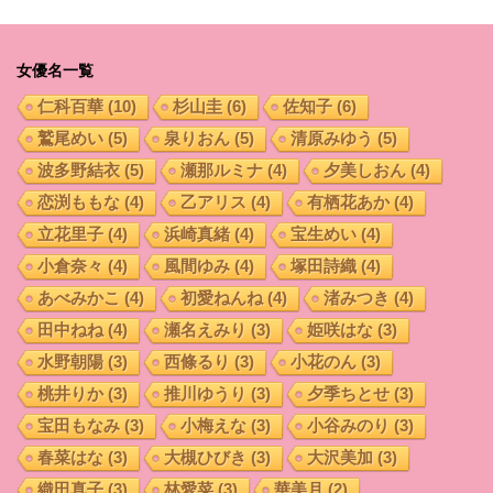
女優名一覧
仁科百華
(10)
杉山圭
(6)
佐知子
(6)
鷲尾めい
(5)
泉りおん
(5)
清原みゆう
(5)
波多野結衣
(5)
瀬那ルミナ
(4)
夕美しおん
(4)
恋渕ももな
(4)
乙アリス
(4)
有栖花あか
(4)
立花里子
(4)
浜崎真緒
(4)
宝生めい
(4)
小倉奈々
(4)
風間ゆみ
(4)
塚田詩織
(4)
あべみかこ
(4)
初愛ねんね
(4)
渚みつき
(4)
田中ねね
(4)
瀬名えみり
(3)
姫咲はな
(3)
水野朝陽
(3)
西條るり
(3)
小花のん
(3)
桃井りか
(3)
推川ゆうり
(3)
夕季ちとせ
(3)
宝田もなみ
(3)
小梅えな
(3)
小谷みのり
(3)
春菜はな
(3)
大槻ひびき
(3)
大沢美加
(3)
織田真子
(3)
林愛菜
(3)
華美月
(2)