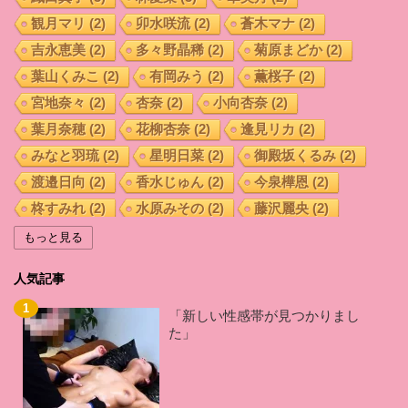
観月マリ
(2)
卯水咲流
(2)
蒼木マナ
(2)
吉永恵美
(2)
多々野晶稀
(2)
菊原まどか
(2)
葉山くみこ
(2)
有岡みう
(2)
薫桜子
(2)
宮地奈々
(2)
杏奈
(2)
小向杏奈
(2)
葉月奈穂
(2)
花柳杏奈
(2)
逢見リカ
(2)
みなと羽琉
(2)
星明日菜
(2)
御殿坂くるみ
(2)
渡邉日向
(2)
香水じゅん
(2)
今泉樺恩
(2)
柊すみれ
(2)
水原みその
(2)
藤沢麗央
(2)
宇流木さらら
(2)
坂咲みほ
(2)
紺野まこ
(2)
もっと見る
羽田 希
(2)
加藤はる希
(2)
藤井いよな
(2)
人気記事
桑田みのり
(2)
小西なつみ
(2)
辻井ほのか
(2)
倉多まお
(2)
佐山愛
(2)
あおいれな
(2)
「新しい性感帯が見つかりまし
た」
久留木玲
(2)
西宮ゆめ
(2)
前田優希
(2)
白坂百合
(2)
森ななこ
(2)
秋山祥子
(2)
君島みお
(2)
相沢みなみ
(2)
来栖ケイト
(2)