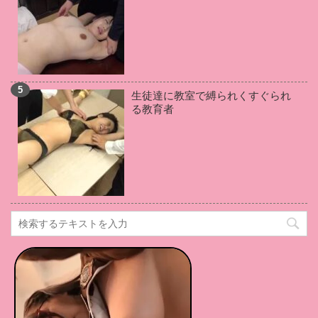
竹田ゆめ
(1)
葉山りん
(1)
石田カレン
(1)
松岡ちな
(1)
小倉由菜
(1)
伊藤はる
(1)
佐々木あき
(1)
羽田あい
(1)
青空ひかり
(1)
戸田真琴
(1)
武藤あやか
(1)
伊佐木リアン
(1)
生徒達に教室で縛られくすぐられ
加賀美さら
(1)
優梨まいな
(1)
高坂あいり
(1)
る教育者
桃井杏南
(1)
早美れむ
(1)
吉川あいみ
(1)
黒崎さく
(1)
若林優
(1)
新村あかり
(1)
佐々木レナ
(1)
水卜麻衣奈
(1)
篠原リョウ
(1)
大橋未久
(1)
川上ゆう
(1)
美園和花
(1)
逢坂はるな
(1)
大里のぞみ
(1)
篠田ゆう
(1)
天使もえ
(1)
水城奈緒
(1)
桃乃木かな
(1)
碧しの
(1)
桐嶋りの
(1)
上原美佐
(1)
仲村美緒
(1)
本田岬
(1)
米倉穂香
(1)
筧えりか
(1)
田中倫代
(1)
真島梓
(1)
七瀬沙菜
(1)
緑川みやび
(1)
星川凛々花
(1)