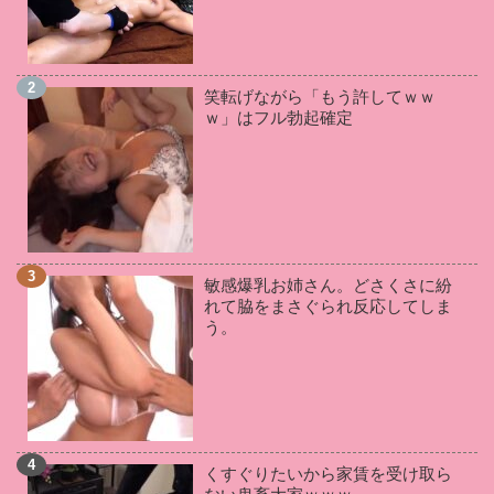
君島みお
(2)
相沢みなみ
(2)
来栖ケイト
(2)
枢木あおい
(2)
三苫うみ
(2)
神宮寺ナオ
(2)
星あめり
(2)
葵百合香
(2)
望月あやか
(2)
笑転げながら「もう許してｗｗ
吉根ゆりあ
(2)
岬あずさ
(2)
晶エリー
(2)
ｗ」はフル勃起確定
鈴木さとみ
(2)
羽月希
(2)
松本いちか
(2)
皆月ひかる
(2)
松本菜奈実
(2)
RION
(1)
谷原希美
(1)
桐谷まつり
(1)
小向美奈子
(1)
五十嵐かな
(1)
鶴田かな
(1)
川村晴
(1)
若槻みづな
(1)
奏音かのん
(1)
KAORI
(1)
敏感爆乳お姉さん。どさくさに紛
星川麻紀
(1)
愛乃まほろ
(1)
和葉みれい
(1)
れて脇をまさぐられ反応してしま
愛華みれい
(1)
星咲伶美
(1)
成瀬心美
(1)
う。
夏希みなみ
(1)
羽生ありさ
(1)
美咲みゆ
(1)
通野未帆
(1)
向井藍
(1)
妃乃ひかり
(1)
雛菊つばさ
(1)
板野有紀
(1)
小栗もなか
(1)
月森ゆの
(1)
永井マリア
(1)
藍川美夏
(1)
くすぐりたいから家賃を受け取ら
南つかさ
(1)
北川りこ
(1)
鈴木ちひろ
(1)