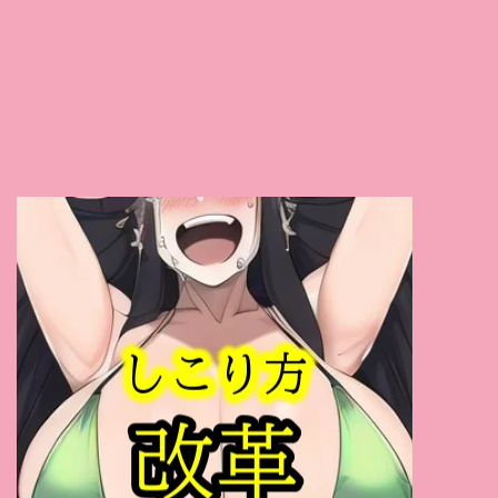
七瀬沙菜
(1)
緑川みやび
(1)
星川凛々花
(1)
舞原聖
(1)
三田杏
(1)
真白愛梨
(1)
かなで自由
(1)
有坂深雪
(1)
今井夏帆
(1)
きみと歩実
(1)
永瀬ゆい
(1)
平井まりあ
(1)
有原あゆみ
(1)
松田美子
(1)
さくらえな
(1)
姫野あやめ
(1)
桃華マリエ
(1)
あいだ飛鳥
(1)
吉岡なつみ
(1)
斉藤みゆ
(1)
咲乃にいな
(1)
桜ちなみ
(1)
仲村もも
(1)
メロディー・雛・マークス
(1)
来まえび
(1)
川村まや
(1)
春野優
(1)
水沢真樹
(1)
古川いおり
(1)
本庄鈴
(1)
三宿まゆ
(1)
浅倉彩音
(1)
竹内夏希
(1)
杏美月
(1)
春日もな
(1)
鈴木ふみ奈
(1)
瀬戸環奈
(1)
横峯めぐ
(1)
渚あいり
(1)
優木とあ
(1)
桃園怜奈
(1)
七海那美
(1)
桜井千春
(1)
三田サクラ
(1)
弥生みづき
(1)
泉あや
(1)