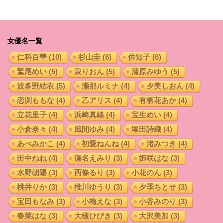
女優名一覧
仁科百華
(10)
杉山圭
(6)
佐知子
(6)
鷲尾めい
(5)
泉りおん
(5)
清原みゆう
(5)
波多野結衣
(5)
瀬那ルミナ
(4)
夕美しおん
(4)
恋渕ももな
(4)
乙アリス
(4)
有栖花あか
(4)
立花里子
(4)
浜崎真緒
(4)
宝生めい
(4)
小倉奈々
(4)
風間ゆみ
(4)
塚田詩織
(4)
あべみかこ
(4)
初愛ねんね
(4)
渚みつき
(4)
田中ねね
(4)
瀬名えみり
(3)
姫咲はな
(3)
水野朝陽
(3)
西條るり
(3)
小花のん
(3)
桃井りか
(3)
推川ゆうり
(3)
夕季ちとせ
(3)
宝田もなみ
(3)
小梅えな
(3)
小谷みのり
(3)
春菜はな
(3)
大槻ひびき
(3)
大沢美加
(3)