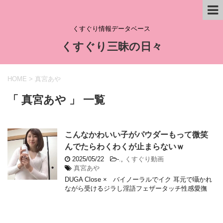
くすぐり情報データベース
くすぐり三昧の日々
HOME
>
真宮あや
「 真宮あや 」 一覧
こんなかわいい子がパウダーもって微笑
んでたらわくわくが止まらないｗ
2025/05/22
-
.
,
くすぐり動画
真宮あや
DUGA Close × バイノーラルでイク 耳元で囁かれ
ながら受けるジラし淫語フェザータッチ性感愛撫