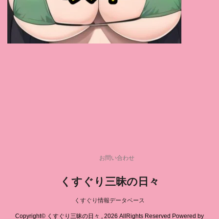
羽月乃蒼
(1)
椿りか
(1)
唯井まひろ
(1)
神楽ももか
(1)
今井美優
(1)
黒崎りず
(1)
天音かんな
(1)
赤名いと
(1)
桜すずか
(1)
葵つかさ
(1)
新田好実
(1)
若月みいな
(1)
ちびとり
(1)
神野みつき
(1)
鈴木真夕
(1)
菊池まや
(1)
皇ゆず
(1)
広瀬りおな
(1)
玉乃あいさ
(1)
夏目優希
(1)
友崎亜季
(1)
中森玲子
(1)
村上涼子
(1)
川口葉純
(1)
藤木紗英
(1)
東雲はる
(1)
伊集院茜
(1)
橘メアリー
(1)
天野碧
(1)
葉月シュリ
(1)
小椋まりあ
(1)
彩川ゆめ
(1)
眞木あずさ
(1)
お問い合わせ
早乙女マナミ
(1)
麻美ゆま
(1)
さつき芽衣
(1)
くすぐり三昧の日々
白石茉莉奈
(1)
夢野まりあ
(1)
柊ゆうき
(1)
早見菜生
(1)
奈築りお
(1)
永井みひな
(1)
くすぐり情報データベース
今賀はる
(1)
宮本怜
(1)
葉月桃
(1)
Copyright© くすぐり三昧の日々 , 2026 AllRights Reserved Powered by