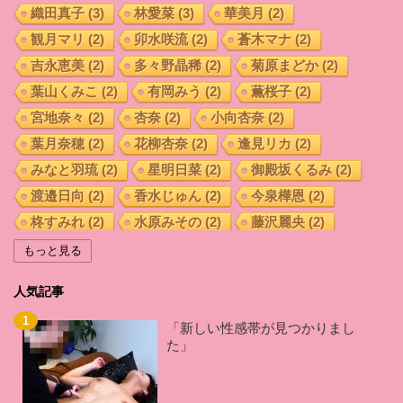
織田真子
(3)
林愛菜
(3)
華美月
(2)
観月マリ
(2)
卯水咲流
(2)
蒼木マナ
(2)
吉永恵美
(2)
多々野晶稀
(2)
菊原まどか
(2)
葉山くみこ
(2)
有岡みう
(2)
薫桜子
(2)
宮地奈々
(2)
杏奈
(2)
小向杏奈
(2)
葉月奈穂
(2)
花柳杏奈
(2)
逢見リカ
(2)
みなと羽琉
(2)
星明日菜
(2)
御殿坂くるみ
(2)
渡邉日向
(2)
香水じゅん
(2)
今泉樺恩
(2)
柊すみれ
(2)
水原みその
(2)
藤沢麗央
(2)
宇流木さらら
(2)
坂咲みほ
(2)
紺野まこ
(2)
もっと見る
羽田 希
(2)
加藤はる希
(2)
藤井いよな
(2)
人気記事
桑田みのり
(2)
小西なつみ
(2)
辻井ほのか
(2)
倉多まお
(2)
佐山愛
(2)
あおいれな
(2)
「新しい性感帯が見つかりまし
た」
久留木玲
(2)
西宮ゆめ
(2)
前田優希
(2)
白坂百合
(2)
森ななこ
(2)
秋山祥子
(2)