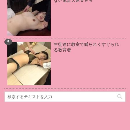
ない鬼畜大家ｗｗｗ
辰巳ゆい
(1)
初美りん
(1)
白瀬ななみ
(1)
竹田ゆめ
(1)
葉山りん
(1)
石田カレン
(1)
松岡ちな
(1)
小倉由菜
(1)
伊藤はる
(1)
佐々木あき
(1)
羽田あい
(1)
青空ひかり
(1)
戸田真琴
(1)
武藤あやか
(1)
伊佐木リアン
(1)
生徒達に教室で縛られくすぐられ
加賀美さら
(1)
優梨まいな
(1)
高坂あいり
(1)
る教育者
桃井杏南
(1)
早美れむ
(1)
吉川あいみ
(1)
黒崎さく
(1)
若林優
(1)
新村あかり
(1)
佐々木レナ
(1)
水卜麻衣奈
(1)
篠原リョウ
(1)
大橋未久
(1)
川上ゆう
(1)
美園和花
(1)
逢坂はるな
(1)
大里のぞみ
(1)
篠田ゆう
(1)
天使もえ
(1)
水城奈緒
(1)
桃乃木かな
(1)
碧しの
(1)
桐嶋りの
(1)
上原美佐
(1)
仲村美緒
(1)
本田岬
(1)
米倉穂香
(1)
筧えりか
(1)
田中倫代
(1)
真島梓
(1)