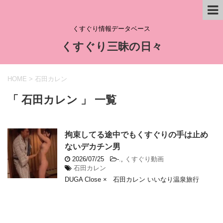
くすぐり情報データベース
くすぐり三昧の日々
HOME
>
石田カレン
「 石田カレン 」 一覧
拘束してる途中でもくすぐりの手は止め
ないデカチン男
2026/07/25
-
.
,
くすぐり動画
石田カレン
DUGA Close × 石田カレン いいなり温泉旅行