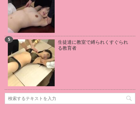
竹田ゆめ
(1)
葉山りん
(1)
石田カレン
(1)
松岡ちな
(1)
小倉由菜
(1)
伊藤はる
(1)
佐々木あき
(1)
羽田あい
(1)
青空ひかり
(1)
戸田真琴
(1)
武藤あやか
(1)
伊佐木リアン
(1)
生徒達に教室で縛られくすぐられ
加賀美さら
(1)
優梨まいな
(1)
高坂あいり
(1)
る教育者
桃井杏南
(1)
早美れむ
(1)
吉川あいみ
(1)
黒崎さく
(1)
若林優
(1)
新村あかり
(1)
佐々木レナ
(1)
水卜麻衣奈
(1)
篠原リョウ
(1)
大橋未久
(1)
川上ゆう
(1)
美園和花
(1)
逢坂はるな
(1)
大里のぞみ
(1)
篠田ゆう
(1)
天使もえ
(1)
水城奈緒
(1)
桃乃木かな
(1)
碧しの
(1)
桐嶋りの
(1)
上原美佐
(1)
仲村美緒
(1)
本田岬
(1)
米倉穂香
(1)
筧えりか
(1)
田中倫代
(1)
真島梓
(1)
七瀬沙菜
(1)
緑川みやび
(1)
星川凛々花
(1)