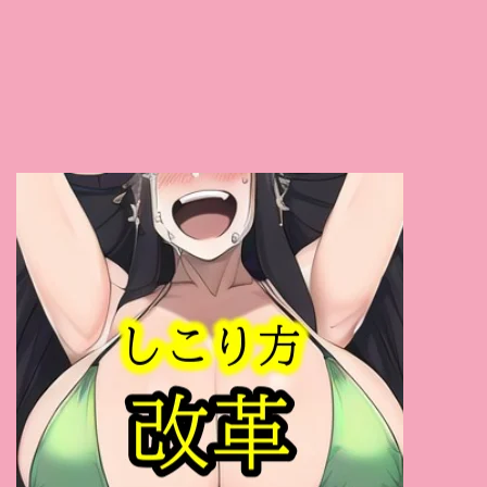
舞原聖
(1)
三田杏
(1)
真白愛梨
(1)
かなで自由
(1)
有坂深雪
(1)
今井夏帆
(1)
きみと歩実
(1)
永瀬ゆい
(1)
平井まりあ
(1)
有原あゆみ
(1)
松田美子
(1)
さくらえな
(1)
姫野あやめ
(1)
桃華マリエ
(1)
あいだ飛鳥
(1)
吉岡なつみ
(1)
斉藤みゆ
(1)
咲乃にいな
(1)
桜ちなみ
(1)
仲村もも
(1)
メロディー・雛・マークス
(1)
来まえび
(1)
川村まや
(1)
春野優
(1)
水沢真樹
(1)
古川いおり
(1)
本庄鈴
(1)
三宿まゆ
(1)
浅倉彩音
(1)
竹内夏希
(1)
杏美月
(1)
春日もな
(1)
鈴木ふみ奈
(1)
瀬戸環奈
(1)
横峯めぐ
(1)
渚あいり
(1)
優木とあ
(1)
桃園怜奈
(1)
七海那美
(1)
桜井千春
(1)
三田サクラ
(1)
弥生みづき
(1)
泉あや
(1)