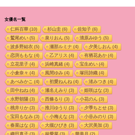
女優名一覧
仁科百華
(10)
杉山圭
(6)
佐知子
(6)
鷲尾めい
(5)
泉りおん
(5)
清原みゆう
(5)
波多野結衣
(5)
瀬那ルミナ
(4)
夕美しおん
(4)
恋渕ももな
(4)
乙アリス
(4)
有栖花あか
(4)
立花里子
(4)
浜崎真緒
(4)
宝生めい
(4)
小倉奈々
(4)
風間ゆみ
(4)
塚田詩織
(4)
あべみかこ
(4)
初愛ねんね
(4)
渚みつき
(4)
田中ねね
(4)
瀬名えみり
(3)
姫咲はな
(3)
水野朝陽
(3)
西條るり
(3)
小花のん
(3)
桃井りか
(3)
推川ゆうり
(3)
夕季ちとせ
(3)
宝田もなみ
(3)
小梅えな
(3)
小谷みのり
(3)
春菜はな
(3)
大槻ひびき
(3)
大沢美加
(3)
織田真子
(3)
林愛菜
(3)
華美月
(2)