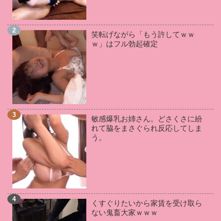
枢木あおい
(2)
三苫うみ
(2)
神宮寺ナオ
(2)
星あめり
(2)
葵百合香
(2)
望月あやか
(2)
笑転げながら「もう許してｗｗ
吉根ゆりあ
(2)
岬あずさ
(2)
晶エリー
(2)
ｗ」はフル勃起確定
鈴木さとみ
(2)
羽月希
(2)
松本いちか
(2)
皆月ひかる
(2)
松本菜奈実
(2)
RION
(1)
谷原希美
(1)
桐谷まつり
(1)
小向美奈子
(1)
五十嵐かな
(1)
鶴田かな
(1)
川村晴
(1)
若槻みづな
(1)
奏音かのん
(1)
KAORI
(1)
敏感爆乳お姉さん。どさくさに紛
星川麻紀
(1)
愛乃まほろ
(1)
和葉みれい
(1)
れて脇をまさぐられ反応してしま
愛華みれい
(1)
星咲伶美
(1)
成瀬心美
(1)
う。
夏希みなみ
(1)
羽生ありさ
(1)
美咲みゆ
(1)
通野未帆
(1)
向井藍
(1)
妃乃ひかり
(1)
雛菊つばさ
(1)
板野有紀
(1)
小栗もなか
(1)
月森ゆの
(1)
永井マリア
(1)
藍川美夏
(1)
くすぐりたいから家賃を受け取ら
南つかさ
(1)
北川りこ
(1)
鈴木ちひろ
(1)
ない鬼畜大家ｗｗｗ
辰巳ゆい
(1)
初美りん
(1)
白瀬ななみ
(1)