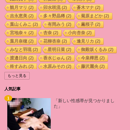
観月マリ
(2)
卯水咲流
(2)
蒼木マナ
(2)
吉永恵美
(2)
多々野晶稀
(2)
菊原まどか
(2)
葉山くみこ
(2)
有岡みう
(2)
薫桜子
(2)
宮地奈々
(2)
杏奈
(2)
小向杏奈
(2)
葉月奈穂
(2)
花柳杏奈
(2)
逢見リカ
(2)
みなと羽琉
(2)
星明日菜
(2)
御殿坂くるみ
(2)
渡邉日向
(2)
香水じゅん
(2)
今泉樺恩
(2)
柊すみれ
(2)
水原みその
(2)
藤沢麗央
(2)
宇流木さらら
(2)
坂咲みほ
(2)
紺野まこ
(2)
もっと見る
羽田 希
(2)
加藤はる希
(2)
藤井いよな
(2)
人気記事
桑田みのり
(2)
小西なつみ
(2)
辻井ほのか
(2)
倉多まお
(2)
佐山愛
(2)
あおいれな
(2)
「新しい性感帯が見つかりまし
た」
久留木玲
(2)
西宮ゆめ
(2)
前田優希
(2)
白坂百合
(2)
森ななこ
(2)
秋山祥子
(2)
君島みお
(2)
相沢みなみ
(2)
来栖ケイト
(2)