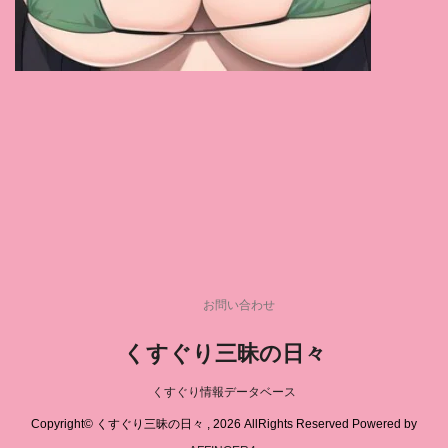
羽月乃蒼
(1)
椿りか
(1)
唯井まひろ
(1)
神楽ももか
(1)
今井美優
(1)
黒崎りず
(1)
天音かんな
(1)
赤名いと
(1)
桜すずか
(1)
葵つかさ
(1)
新田好実
(1)
若月みいな
(1)
ちびとり
(1)
神野みつき
(1)
鈴木真夕
(1)
菊池まや
(1)
皇ゆず
(1)
広瀬りおな
(1)
玉乃あいさ
(1)
夏目優希
(1)
友崎亜季
(1)
中森玲子
(1)
村上涼子
(1)
川口葉純
(1)
藤木紗英
(1)
東雲はる
(1)
伊集院茜
(1)
橘メアリー
(1)
天野碧
(1)
葉月シュリ
(1)
小椋まりあ
(1)
彩川ゆめ
(1)
眞木あずさ
(1)
お問い合わせ
早乙女マナミ
(1)
麻美ゆま
(1)
さつき芽衣
(1)
くすぐり三昧の日々
白石茉莉奈
(1)
夢野まりあ
(1)
柊ゆうき
(1)
早見菜生
(1)
奈築りお
(1)
永井みひな
(1)
くすぐり情報データベース
今賀はる
(1)
宮本怜
(1)
葉月桃
(1)
Copyright© くすぐり三昧の日々 , 2026 AllRights Reserved Powered by
真木今日子
(1)
宮ノ木しゅんか
(1)
湊えふ
(1)