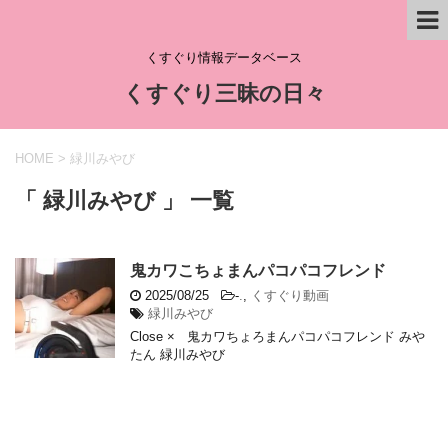
くすぐり情報データベース
くすぐり三昧の日々
HOME
>
緑川みやび
「 緑川みやび 」 一覧
鬼カワこちょまんパコパコフレンド
2025/08/25
-
.
,
くすぐり動画
緑川みやび
Close × 鬼カワちょろまんパコパコフレンド みや
たん 緑川みやび