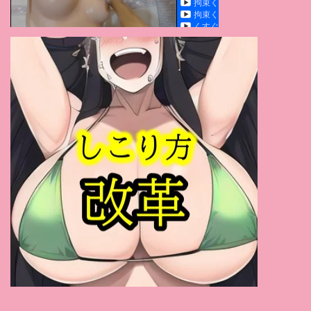
黒崎さく
(1)
あいだ飛鳥
(1)
古川いおり
(1)
新村あかり
(1)
かなで自由
(1)
有坂深雪
(1)
今井夏帆
(1)
きみと歩実
(1)
永瀬ゆい
(1)
平井まりあ
(1)
有原あゆみ
(1)
松田美子
(1)
さくらえな
(1)
姫野あやめ
(1)
真白愛梨
(1)
桃華マリエ
(1)
本庄鈴
(1)
斉藤みゆ
(1)
咲乃にいな
(1)
桜ちなみ
(1)
仲村もも
(1)
メロディー・雛・マークス
(1)
来まえび
(1)
川村まや
(1)
春野優
(1)
水沢真樹
(1)
吉岡なつみ
(1)
若林優
(1)
北条美里
(1)
東凛
(1)
春日もな
(1)
鈴木ふみ奈
(1)
瀬戸環奈
(1)
横峯めぐ
(1)
渚あいり
(1)
優木とあ
(1)
桃園怜奈
(1)
七海那美
(1)
桜井千春
(1)
弥生みづき
(1)
杏美月
(1)
葵つかさ
(1)
羽月乃蒼
(1)
椿りか
(1)
唯井まひろ
(1)
神楽ももか
(1)
今井美優
(1)