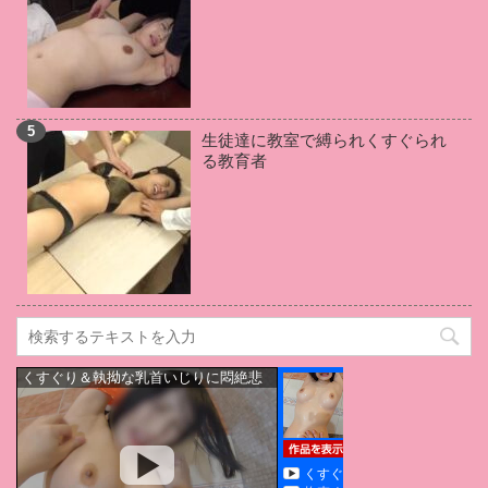
竹田ゆめ
(1)
葉山りん
(1)
石田カレン
(1)
松岡ちな
(1)
藍川美夏
(1)
小倉由菜
(1)
吉川あいみ
(1)
羽田あい
(1)
青空ひかり
(1)
戸田真琴
(1)
武藤あやか
(1)
伊佐木リアン
(1)
生徒達に教室で縛られくすぐられ
加賀美さら
(1)
優梨まいな
(1)
高坂あいり
(1)
る教育者
桃井杏南
(1)
永井マリア
(1)
南つかさ
(1)
本田岬
(1)
舞原聖
(1)
桃乃木かな
(1)
佐々木レナ
(1)
水卜麻衣奈
(1)
篠原リョウ
(1)
大橋未久
(1)
川上ゆう
(1)
美園和花
(1)
逢坂はるな
(1)
大里のぞみ
(1)
篠田ゆう
(1)
天使もえ
(1)
三田杏
(1)
水城奈緒
(1)
星川凛々花
(1)
桐嶋りの
(1)
上原美佐
(1)
仲村美緒
(1)
浅倉彩音
(1)
三宿まゆ
(1)
筧えりか
(1)
田中倫代
(1)
真島梓
(1)
七瀬沙菜
(1)
緑川みやび
(1)
碧しの
(1)