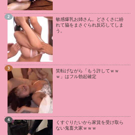
神宮寺ナオ
(2)
星あめり
(2)
来栖ケイト
(2)
望月あやか
(2)
吉根ゆりあ
(2)
岬あずさ
(2)
敏感爆乳お姉さん。どさくさに紛
松本菜奈実
(2)
葵百合香
(2)
羽月希
(2)
れて脇をまさぐられ反応してしま
皆月ひかる
(2)
鈴木さとみ
(2)
松本いちか
(2)
う。
三苫うみ
(2)
妃乃ひかり
(1)
桐谷まつり
(1)
小向美奈子
(1)
五十嵐かな
(1)
鶴田かな
(1)
川村晴
(1)
若槻みづな
(1)
愛乃まほろ
(1)
KAORI
(1)
RION
(1)
雛菊つばさ
(1)
笑転げながら「もう許してｗｗ
星川麻紀
(1)
谷原希美
(1)
奏音かのん
(1)
ｗ」はフル勃起確定
愛華みれい
(1)
星咲伶美
(1)
成瀬心美
(1)
和葉みれい
(1)
夏希みなみ
(1)
羽生ありさ
(1)
美咲みゆ
(1)
通野未帆
(1)
向井藍
(1)
月森ゆの
(1)
小栗もなか
(1)
伊藤はる
(1)
佐々木あき
(1)
早美れむ
(1)
板野有紀
(1)
くすぐりたいから家賃を受け取ら
米倉穂香
(1)
北川りこ
(1)
鈴木ちひろ
(1)
ない鬼畜大家ｗｗｗ
辰巳ゆい
(1)
初美りん
(1)
白瀬ななみ
(1)