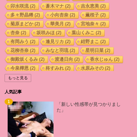
卯水咲流
(2)
蒼木マナ
(2)
吉永恵美
(2)
多々野晶稀
(2)
小向杏奈
(2)
薫桜子
(2)
菊原まどか
(2)
華美月
(2)
宮地奈々
(2)
杏奈
(2)
坂咲みほ
(2)
葉山くみこ
(2)
有岡みう
(2)
逢見リカ
(2)
紺野まこ
(2)
花柳杏奈
(2)
みなと羽琉
(2)
星明日菜
(2)
御殿坂くるみ
(2)
渡邉日向
(2)
香水じゅん
(2)
今泉樺恩
(2)
柊すみれ
(2)
水原みその
(2)
藤沢麗央
(2)
羽田 希
(2)
葉月奈穂
(2)
もっと見る
桑田みのり
(2)
加藤はる希
(2)
晶エリー
(2)
人気記事
藤井いよな
(2)
小西なつみ
(2)
枢木あおい
(2)
倉多まお
(2)
佐山愛
(2)
あおいれな
(2)
「新しい性感帯が見つかりまし
た」
久留木玲
(2)
西宮ゆめ
(2)
前田優希
(2)
白坂百合
(2)
森ななこ
(2)
秋山祥子
(2)
君島みお
(2)
相沢みなみ
(2)
辻井ほのか
(2)