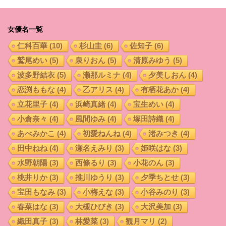
女優名一覧
仁科百華
(10)
杉山圭
(6)
佐知子
(6)
鷲尾めい
(5)
泉りおん
(5)
清原みゆう
(5)
波多野結衣
(5)
瀬那ルミナ
(4)
夕美しおん
(4)
恋渕ももな
(4)
乙アリス
(4)
有栖花あか
(4)
立花里子
(4)
浜崎真緒
(4)
宝生めい
(4)
小倉奈々
(4)
風間ゆみ
(4)
塚田詩織
(4)
あべみかこ
(4)
初愛ねんね
(4)
渚みつき
(4)
田中ねね
(4)
瀬名えみり
(3)
姫咲はな
(3)
水野朝陽
(3)
西條るり
(3)
小花のん
(3)
桃井りか
(3)
推川ゆうり
(3)
夕季ちとせ
(3)
宝田もなみ
(3)
小梅えな
(3)
小谷みのり
(3)
春菜はな
(3)
大槻ひびき
(3)
大沢美加
(3)
織田真子
(3)
林愛菜
(3)
観月マリ
(2)